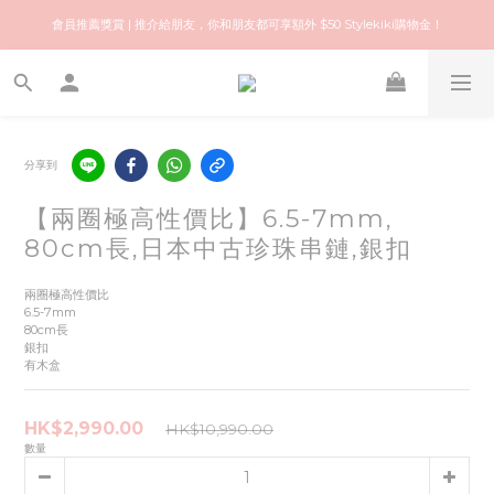
歡迎來到快樂的尋寶之旅！你可信賴的名牌中古店！優質保健美容產品推薦！
會員推薦獎賞 | 推介給朋友，你和朋友都可享額外 $50 Stylekiki購物金！
歡迎來到快樂的尋寶之旅！你可信賴的名牌中古店！優質保健美容產品推薦！
分享到
【兩圈極高性價比】6.5-7mm,
80cm長,日本中古珍珠串鏈,銀扣
兩圈極高性價比
6.5-7mm
80cm長
銀扣
有木盒
HK$2,990.00
HK$10,990.00
數量