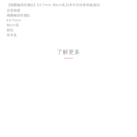
【兩圈極高性價比】6.5-7mm, 80cm長,日本中古珍珠串鏈,銀扣
店長精選
兩圈極高性價比
6.5-7mm
80cm長
銀扣
有木盒
了解更多