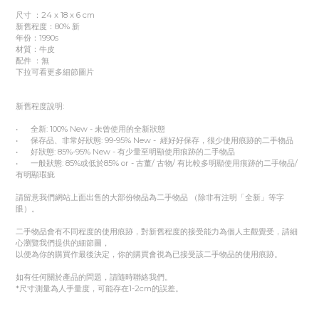
尺寸 ：24 x 18 x 6 cm
新舊程度：80% 新
年份：1990s
材質：牛皮
配件 ：無
下拉可看更多細節圖片
新舊程度說明:
• 全新: 100% New - 未曾使用的全新狀態
• 保存品、非常好狀態: 99-95% New - 經好好保存，很少使用痕跡的二手物品
• 好狀態: 85%-95% New - 有少量至明顯使用痕跡的二手物品
• 一般狀態: 85%或低於85% or - 古董/ 古物/ 有比較多明顯使用痕跡的二手物品/
有明顯瑕疵
請留意我們網站上面出售的大部份物品為二手物品 （除非有注明「全新」等字
眼）。
二手物品會有不同程度的使用痕跡，對新舊程度的接受能力為個人主觀覺受，請細
心瀏覽我們提供的細節圖，
以便為你的購買作最後決定，你的購買會視為已接受該二手物品的使用痕跡。
如有任何關於產品的問題，請隨時聯絡我們。
*尺寸測量為人手量度，可能存在1-2cm的誤差。