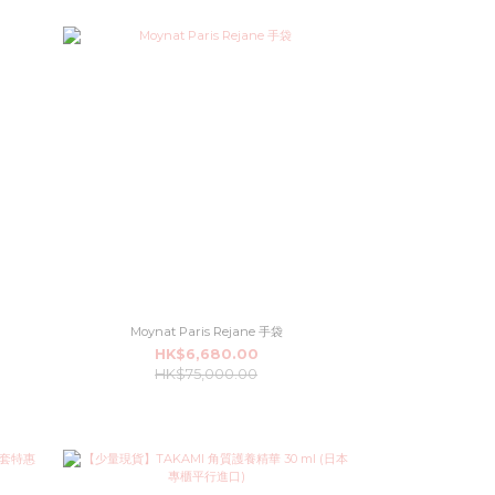
Moynat Paris Rejane 手袋
HK$6,680.00
HK$75,000.00