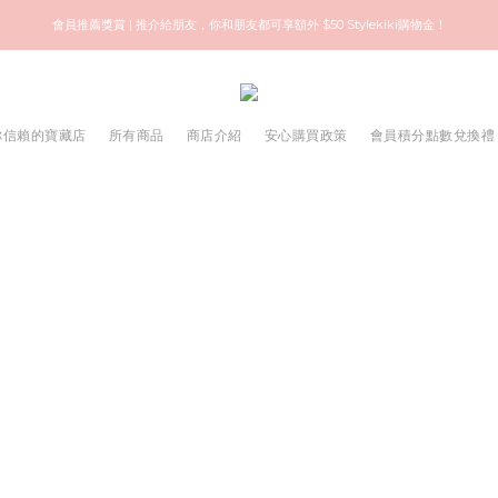
歡迎來到快樂的尋寶之旅！你可信賴的名牌中古店！優質保健美容產品推薦！
會員推薦獎賞 | 推介給朋友，你和朋友都可享額外 $50 Stylekiki購物金！
歡迎來到快樂的尋寶之旅！你可信賴的名牌中古店！優質保健美容產品推薦！
 ✨ 你信賴的寶藏店
所有商品
商店介紹
安心購買政策
會員積分點數兌換禮