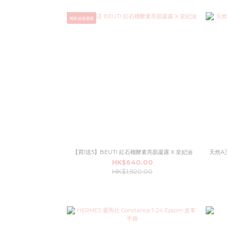
獨家超值優惠
【買1送5】BEUTI 紅石榴酵素亮肌凝露 X 皇妃油
天然A玉
HK$640.00
HK$1,920.00