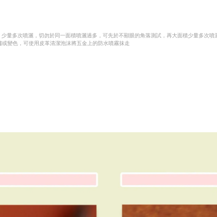
面，少量多次噴灑，切勿於同一面積噴灑過多，可先於不顯眼的角落測試，再大面積少量多次噴
鏽或變色，可使用皮革清潔泡沫將五金上的防水噴霧抹走