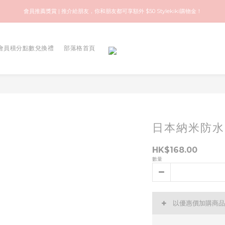
歡迎來到快樂的尋寶之旅！你可信賴的名牌中古店！優質保健美容產品推薦！
會員推薦獎賞 | 推介給朋友，你和朋友都可享額外 $50 Stylekiki購物金！
歡迎來到快樂的尋寶之旅！你可信賴的名牌中古店！優質保健美容產品推薦！
會員積分點數兌換禮
部落格首頁
日本納米防水
HK$168.00
數量
以優惠價加購商