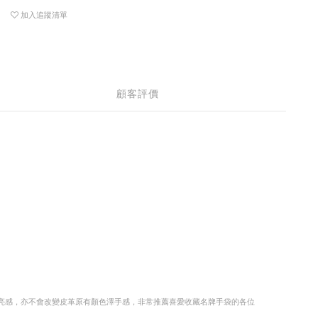
加入追蹤清單
顧客評價
亮感，亦不會改變皮革原有顏色澤手感，非常推薦喜愛收藏名牌手袋的各位