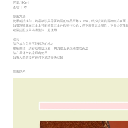
容量: 180ml
產地: 日本
使用方法：
使用前請搖勻，噴霧噴頭與需要噴灑的物品距離30 cm，輕按噴頭噴灑噴劑於表
如噴霧噴灑在五金上可能導致五金外觀變得啞色，但不影響五金屬性，不會令其生
建議搭配皮革清潔泡沫一起使用
注意：
請存放在兒童不能觸及的地方
壓縮氣體，請存放在陰涼處，切勿接近易燃物體或高溫
請在屋外空氣流通處使用
如吸入氣體後有任何不適請盡快就醫
使用效果：