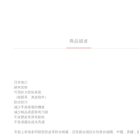
商品描述
日本進口
納米技術
可用於大部份表面
（植鞣革、漆皮除外）
防水防污
減少手袋發霉的機會
減少精品表面留有污跡
不改變皮革原有顏色
不形成霧化或光亮感
市面上有很多同類型的皮革防水噴霧，店長親自測試分別來自德國、中國、美國，