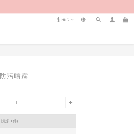
$
HKD
防污噴霧
品
(最多 1 件)