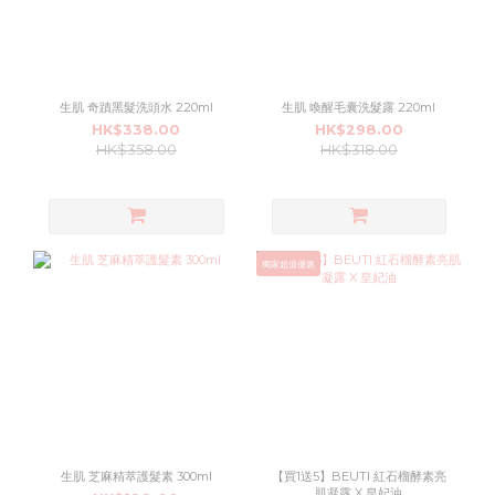
生肌 奇蹟黑髮洗頭水 220ml
生肌 喚醒毛囊洗髮露 220ml
HK$338.00
HK$298.00
HK$358.00
HK$318.00
獨家超值優惠
生肌 芝麻精萃護髮素 300ml
【買1送5】BEUTI 紅石榴酵素亮
肌凝露 X 皇妃油