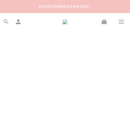
歡迎來到快樂的尋寶之旅！你可信賴的名牌中古店！優質保健美容產品推薦！
成為會員享專屬價格及各種會員福利！
會員推薦獎賞 | 推介給朋友，你和朋友都可享額外 $50 Stylekiki購物金！
歡迎來到快樂的尋寶之旅！你可信賴的名牌中古店！優質保健美容產品推薦！