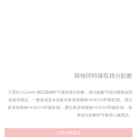
購物同時賺取積分點數
只需於Stylekiki 網店購物即可賺取積分點數，積分點數可抵扣購物金額
或換領禮品。一般會員及水晶級別會員每購物HK$250即賺取1點，寶石
會員每購物HK$200即賺取1點，鑽石會員每購物HK$150即賺取1點，集
齊積分點數即可換領心儀禮品。
立即兌換禮品