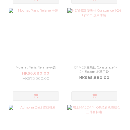
Moynat Paris Rejane 手袋
HERMES 愛馬仕 Constance 1-
24 Epsom 皮革手袋
HK$6,680.00
HK$85,880.00
HK$75,000.00