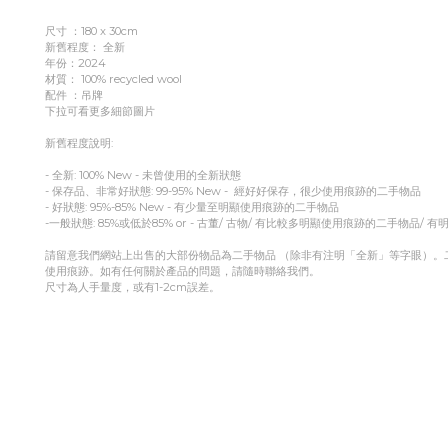
尺寸 ：180 x 30cm
新舊程度： 全新
年份：2024
材質： 100% recycled wool
配件 ：吊牌
下拉可看更多細節圖片
新舊程度說明:
- 全新: 100% New - 未曾使用的全新狀態
- 保存品、非常好狀態: 99-95% New - 經好好保存，很少使用痕跡的二手物品
- 好狀態: 95%-85% New - 有少量至明顯使用痕跡的二手物品
-一般狀態: 85%或低於85% or - 古董/ 古物/ 有比較多明顯使用痕跡的二手物品/ 
請留意我們網站上出售的大部份物品為二手物品 （除非有注明「全新」等字眼）
使用痕跡。如有任何關於產品的問題，請隨時聯絡我們。
尺寸為人手量度，或有1-2cm誤差。