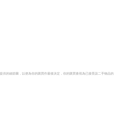
們提供的細節圖，以便為你的購買作最後決定，你的購買會視為已接受該二手物品的