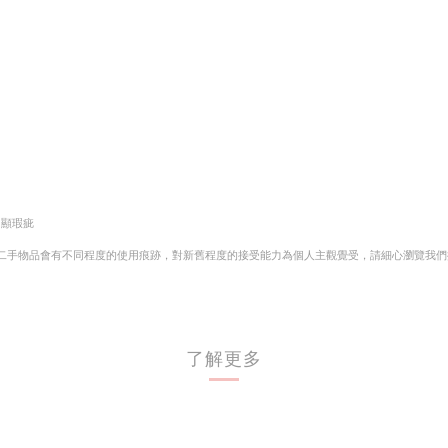
有明顯瑕疵
。二手物品會有不同程度的使用痕跡，對新舊程度的接受能力為個人主觀覺受，請細心瀏覽我
了解更多