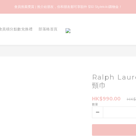
歡迎來到快樂的尋寶之旅！你可信賴的名牌中古店！優質保健美容產品推薦！
會員推薦獎賞 | 推介給朋友，你和朋友都可享額外 $50 Stylekiki購物金！
歡迎來到快樂的尋寶之旅！你可信賴的名牌中古店！優質保健美容產品推薦！
會員積分點數兌換禮
部落格首頁
Ralph La
頸巾
HK$990.00
HK$
數量