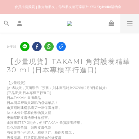
歡迎來到快樂的尋寶之旅！你可信賴的名牌中古店！優質保健美容產品推薦！
會員推薦獎賞 | 推介給朋友，你和朋友都可享額外 $50 Stylekiki購物金！
歡迎來到快樂的尋寶之旅！你可信賴的名牌中古店！優質保健美容產品推薦！
分享到
【少量現貨】TAKAMI 角質護養精華
30 ml (日本專櫃平行進口)
【少量現貨】
(如遇缺貨，頁面顯示「預售」則本商品將於2026年2月9日前補貨)
(正品正貨 日本專櫃平行進口)
日本TAKAMI皇牌產品
日本明星塑造貴婦肌的必備單品！
角質細胞建構肌膚第一層保護屏障，
防止水分外滲和化學物質入侵，
更能幫助皮膚抵禦外界侵害。
由護膚STEP 0開始，使用TAKAMI角質護養精華，
活化健康角質、調理皮膚代謝，
有效改善毛孔粗大、粗糙泛紅、粉刺及暗沉，
煥發肌底、打造從肌底發光的好皮膚！​