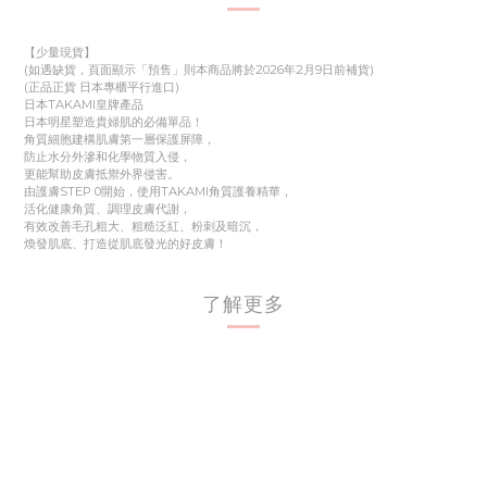
【少量現貨】
(如遇缺貨，頁面顯示「預售」則本商品將於2026年2月9日前補貨)
(正品正貨 日本專櫃平行進口)
日本TAKAMI皇牌產品
日本明星塑造貴婦肌的必備單品！
角質細胞建構肌膚第一層保護屏障，
防止水分外滲和化學物質入侵，
更能幫助皮膚抵禦外界侵害。
由護膚STEP 0開始，使用TAKAMI角質護養精華，
活化健康角質、調理皮膚代謝，
有效改善毛孔粗大、粗糙泛紅、粉刺及暗沉，
煥發肌底、打造從肌底發光的好皮膚！​
了解更多