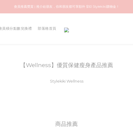
歡迎來到快樂的尋寶之旅！你可信賴的名牌中古店！優質保健美容產品推薦！
會員推薦獎賞 | 推介給朋友，你和朋友都可享額外 $50 Stylekiki購物金！
歡迎來到快樂的尋寶之旅！你可信賴的名牌中古店！優質保健美容產品推薦！
會員積分點數兌換禮
部落格首頁
【Wellness】優質保健瘦身產品推薦
Stylekiki Wellness
商品推薦