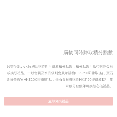
購物同時賺取積分點數
只需於Stylekiki 網店購物即可賺取積分點數，積分點數可抵扣購物金額
或換領禮品。一般會員及水晶級別會員每購物HK$250即賺取1點，寶石
會員每購物HK$200即賺取1點，鑽石會員每購物HK$150即賺取1點，集
齊積分點數即可換領心儀禮品。
立即兌換禮品