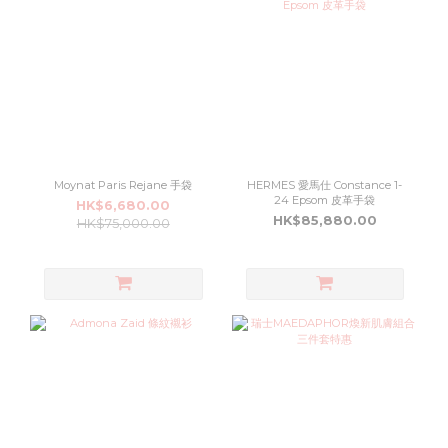
Moynat Paris Rejane 手袋
HERMES 愛馬仕 Constance 1-
24 Epsom 皮革手袋
HK$6,680.00
HK$85,880.00
HK$75,000.00