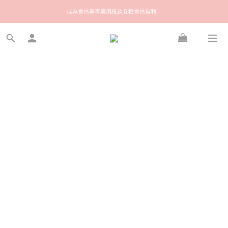
歡迎來到快樂的尋寶之旅！你可信賴的名牌中古店！優質保健美容產品推薦！
成為會員享專屬價格及各種會員福利！
會員推薦獎賞 | 推介給朋友，你和朋友都可享額外 $50 Stylekiki購物金！
歡迎來到快樂的尋寶之旅！你可信賴的名牌中古店！優質保健美容產品推薦！