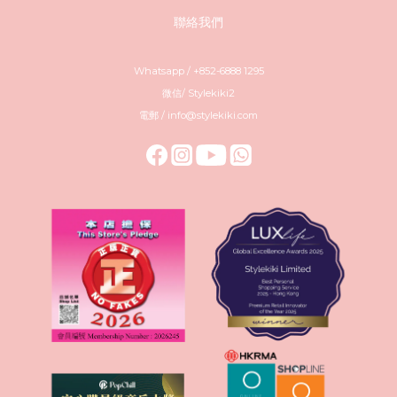
聯絡我們
Whatsapp / +852-6888 1295
微信/ Stylekiki2
電郵 / info@stylekiki.com