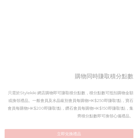
購物同時賺取積分點數
只需於Stylekiki 網店購物即可賺取積分點數，積分點數可抵扣購物金額
或換領禮品。一般會員及水晶級別會員每購物HK$250即賺取1點，寶石
會員每購物HK$200即賺取1點，鑽石會員每購物HK$150即賺取1點，集
齊積分點數即可換領心儀禮品。
立即兌換禮品