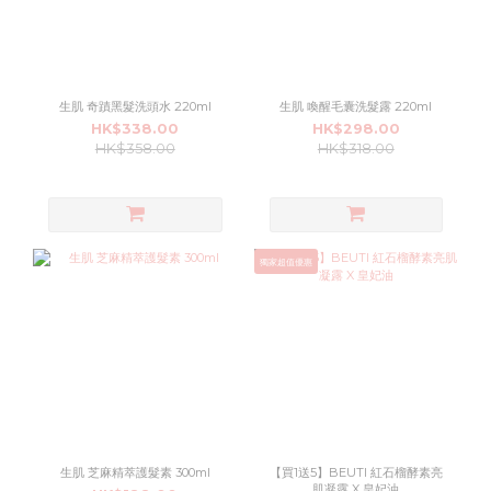
生肌 奇蹟黑髮洗頭水 220ml
生肌 喚醒毛囊洗髮露 220ml
HK$338.00
HK$298.00
HK$358.00
HK$318.00
獨家超值優惠
生肌 芝麻精萃護髮素 300ml
【買1送5】BEUTI 紅石榴酵素亮
肌凝露 X 皇妃油