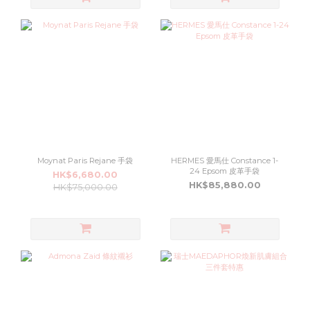
Moynat Paris Rejane 手袋
HERMES 愛馬仕 Constance 1-
24 Epsom 皮革手袋
HK$6,680.00
HK$85,880.00
HK$75,000.00