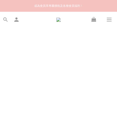
歡迎來到快樂的尋寶之旅！你可信賴的名牌中古店！優質保健美容產品推薦！
成為會員享專屬價格及各種會員福利！
會員推薦獎賞 | 推介給朋友，你和朋友都可享額外 $50 Stylekiki購物金！
歡迎來到快樂的尋寶之旅！你可信賴的名牌中古店！優質保健美容產品推薦！