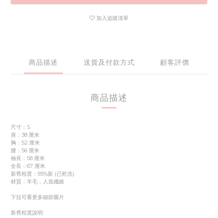
加入追蹤清單
商品描述
送貨及付款方式
顧客評價
商品描述
尺寸：S
肩：38 厘米
胸：52 厘米
腰：56 厘米
袖長：58 厘米
全長：67 厘米
新舊程度：95%新 (已乾洗)
材質：羊毛，人造纖維
下拉可看更多細節圖片
新舊程度說明: