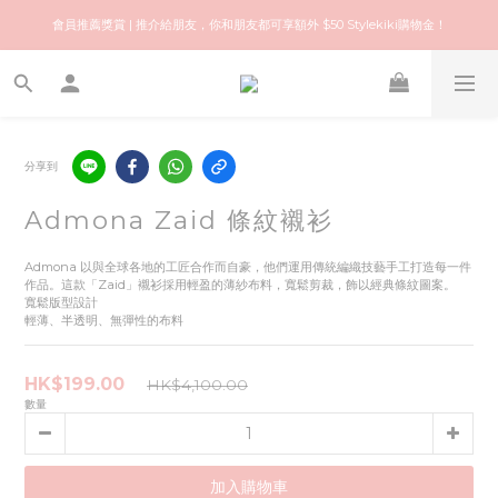
歡迎來到快樂的尋寶之旅！你可信賴的名牌中古店！優質保健美容產品推薦！
會員推薦獎賞 | 推介給朋友，你和朋友都可享額外 $50 Stylekiki購物金！
歡迎來到快樂的尋寶之旅！你可信賴的名牌中古店！優質保健美容產品推薦！
分享到
Admona Zaid 條紋襯衫
Admona 以與全球各地的工匠合作而自豪，他們運用傳統編織技藝手工打造每一件
作品。這款「Zaid」襯衫採用輕盈的薄紗布料，寬鬆剪裁，飾以經典條紋圖案。
寬鬆版型設計
輕薄、半透明、無彈性的布料
HK$199.00
HK$4,100.00
數量
加入購物車