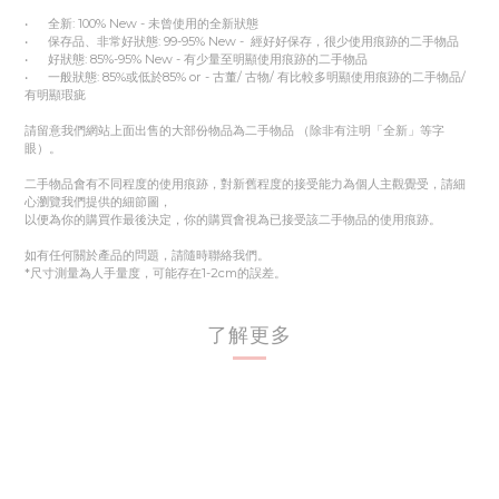
• 全新: 100% New - 未曾使用的全新狀態
• 保存品、非常好狀態: 99-95% New - 經好好保存，很少使用痕跡的二手物品
• 好狀態: 85%-95% New - 有少量至明顯使用痕跡的二手物品
• 一般狀態: 85%或低於85% or - 古董/ 古物/ 有比較多明顯使用痕跡的二手物品/
有明顯瑕疵
請留意我們網站上面出售的大部份物品為二手物品 （除非有注明「全新」等字
眼）。
二手物品會有不同程度的使用痕跡，對新舊程度的接受能力為個人主觀覺受，請細
心瀏覽我們提供的細節圖，
以便為你的購買作最後決定，你的購買會視為已接受該二手物品的使用痕跡。
如有任何關於產品的問題，請隨時聯絡我們。
*尺寸測量為人手量度，可能存在1-2cm的誤差。
了解更多