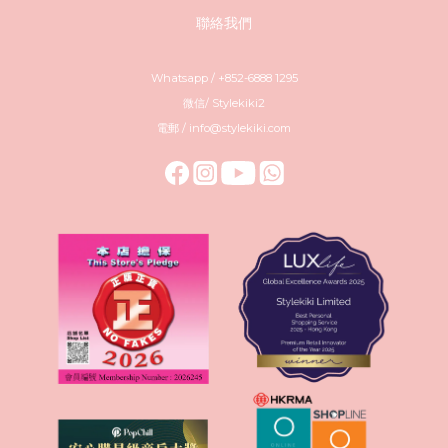
聯絡我們
Whatsapp / +852-6888 1295
微信/ Stylekiki2
電郵 / info@stylekiki.com