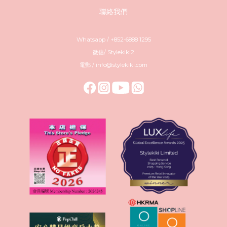
聯絡我們
Whatsapp / +852-6888 1295
微信/ Stylekiki2
電郵 / info@stylekiki.com