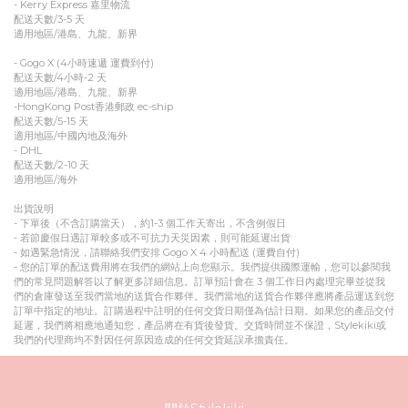
- Kerry Express 嘉里物流
配送天數/3-5 天
適用地區/港島、九龍、新界
- Gogo X (4小時速遞 運費到付)
配送天數/4小時-2 天
適用地區/港島、九龍、新界
-HongKong Post香港郵政 ec-ship
配送天數/5-15 天
適用地區/中國內地及海外
- DHL
配送天數/2-10 天
適用地區/海外
出貨說明
- 下單後（不含訂購當天），約1-3 個工作天寄出，不含例假日
- 若節慶假日遇訂單較多或不可抗力天災因素，則可能延遲出貨
- 如遇緊急情況，請聯絡我們安排 Gogo X 4 小時配送 (運費自付)
- 您的訂單的配送費用將在我們的網站上向您顯示。我們提供國際運輸，您可以參閱我
們的常見問題解答以了解更多詳細信息。訂單預計會在 3 個工作日內處理完畢並從我
們的倉庫發送至我們當地的送貨合作夥伴。我們當地的送貨合作夥伴應將產品運送到您
訂單中指定的地址。訂購過程中註明的任何交貨日期僅為估計日期。如果您的產品交付
延遲，我們將相應地通知您，產品將在有貨後發貨。交貨時間並不保證，Stylekiki或
我們的代理商均不對因任何原因造成的任何交貨延誤承擔責任。