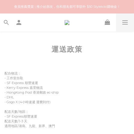
歡迎來到快樂的尋寶之旅！你可信賴的名牌中古店！優質保健美容產品推薦！
會員推薦獎賞 | 推介給朋友，你和朋友都可享額外 $50 Stylekiki購物金！
歡迎來到快樂的尋寶之旅！你可信賴的名牌中古店！優質保健美容產品推薦！
運送政策
配合物流：
- 工作室自取
- SF Express 順豐速運
- Kerry Express 嘉里物流
- HongKong Post 香港郵政 ec-ship
- DHL
- Gogo X (4小時速遞 運費到付)
配送天數/地區：
- SF Express順豐速運
配送天數/1-3 天
適用地區/港島、九龍、新界、澳門