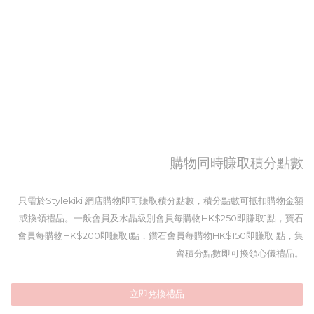
購物同時賺取積分點數
只需於Stylekiki 網店購物即可賺取積分點數，積分點數可抵扣購物金額
或換領禮品。一般會員及水晶級別會員每購物HK$250即賺取1點，寶石
會員每購物HK$200即賺取1點，鑽石會員每購物HK$150即賺取1點，集
齊積分點數即可換領心儀禮品。
立即兌換禮品