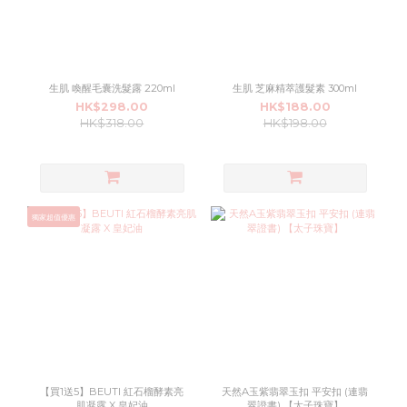
生肌 喚醒毛囊洗髮露 220ml
生肌 芝麻精萃護髮素 300ml
HK$298.00
HK$188.00
HK$318.00
HK$198.00
獨家超值優惠
【買1送5】BEUTI 紅石榴酵素亮
天然A玉紫翡翠玉扣 平安扣 (連翡
肌凝露 X 皇妃油
翠證書) 【太子珠寶】