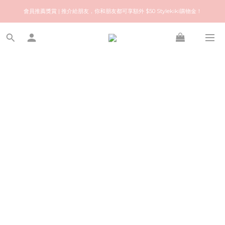
歡迎來到快樂的尋寶之旅！你可信賴的名牌中古店！優質保健美容產品推薦！
會員推薦獎賞 | 推介給朋友，你和朋友都可享額外 $50 Stylekiki購物金！
歡迎來到快樂的尋寶之旅！你可信賴的名牌中古店！優質保健美容產品推薦！