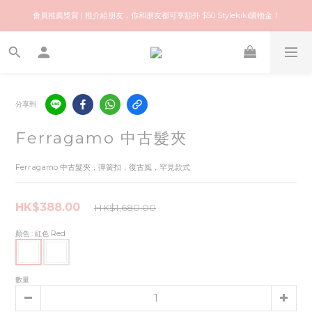
歡迎來到快樂的尋寶之旅！你可信賴的名牌中古店！優質保健美容產品推薦！
會員推薦獎賞 | 推介給朋友，你和朋友都可享額外 $50 Stylekiki購物金！
歡迎來到快樂的尋寶之旅！你可信賴的名牌中古店！優質保健美容產品推薦！
分享到
Ferragamo 中古髮夾
Ferragamo 中古髮夾，彈簧扣，復古風，罕見款式
HK$388.00
HK$1,680.00
顏色
: 紅色 Red
數量