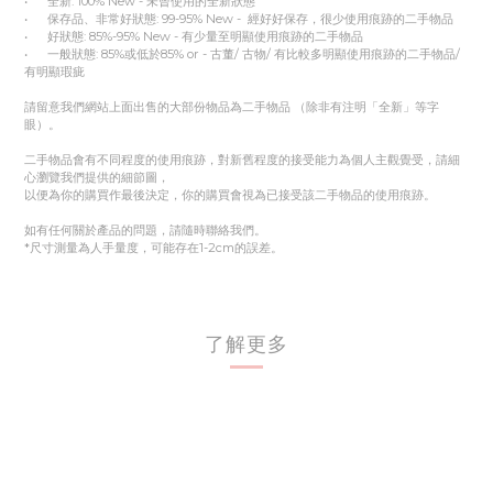
• 全新: 100% New - 未曾使用的全新狀態
• 保存品、非常好狀態: 99-95% New - 經好好保存，很少使用痕跡的二手物品
• 好狀態: 85%-95% New - 有少量至明顯使用痕跡的二手物品
• 一般狀態: 85%或低於85% or - 古董/ 古物/ 有比較多明顯使用痕跡的二手物品/
有明顯瑕疵
請留意我們網站上面出售的大部份物品為二手物品 （除非有注明「全新」等字
眼）。
二手物品會有不同程度的使用痕跡，對新舊程度的接受能力為個人主觀覺受，請細
心瀏覽我們提供的細節圖，
以便為你的購買作最後決定，你的購買會視為已接受該二手物品的使用痕跡。
如有任何關於產品的問題，請隨時聯絡我們。
*尺寸測量為人手量度，可能存在1-2cm的誤差。
了解更多