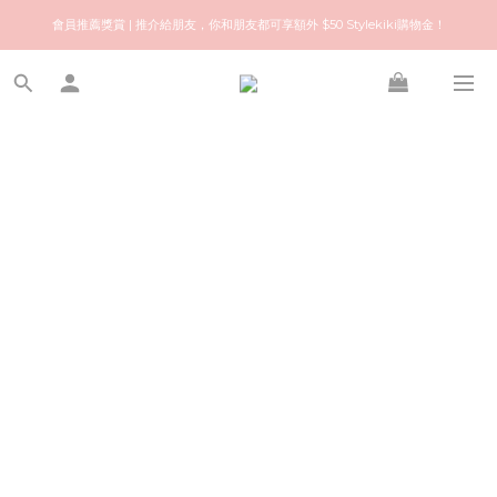
歡迎來到快樂的尋寶之旅！你可信賴的名牌中古店！優質保健美容產品推薦！
會員推薦獎賞 | 推介給朋友，你和朋友都可享額外 $50 Stylekiki購物金！
歡迎來到快樂的尋寶之旅！你可信賴的名牌中古店！優質保健美容產品推薦！