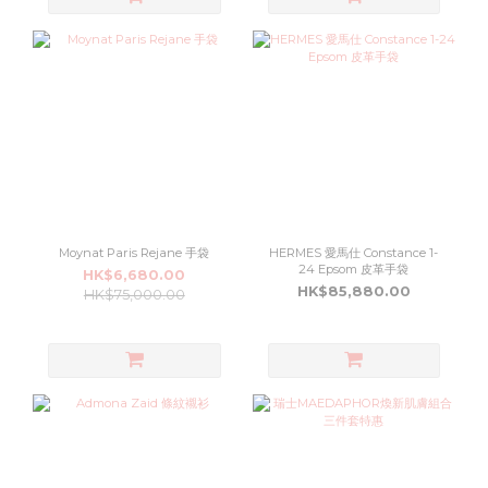
Moynat Paris Rejane 手袋
HERMES 愛馬仕 Constance 1-
24 Epsom 皮革手袋
HK$6,680.00
HK$85,880.00
HK$75,000.00