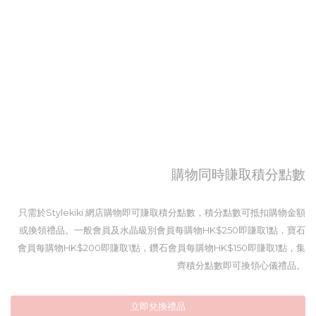
購物同時賺取積分點數
只需於Stylekiki 網店購物即可賺取積分點數，積分點數可抵扣購物金額
或換領禮品。一般會員及水晶級別會員每購物HK$250即賺取1點，寶石
會員每購物HK$200即賺取1點，鑽石會員每購物HK$150即賺取1點，集
齊積分點數即可換領心儀禮品。
立即兌換禮品