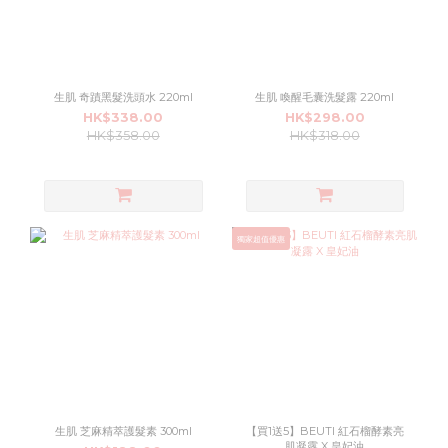
生肌 奇蹟黑髮洗頭水 220ml
生肌 喚醒毛囊洗髮露 220ml
HK$338.00
HK$298.00
HK$358.00
HK$318.00
獨家超值優惠
生肌 芝麻精萃護髮素 300ml
【買1送5】BEUTI 紅石榴酵素亮
肌凝露 X 皇妃油