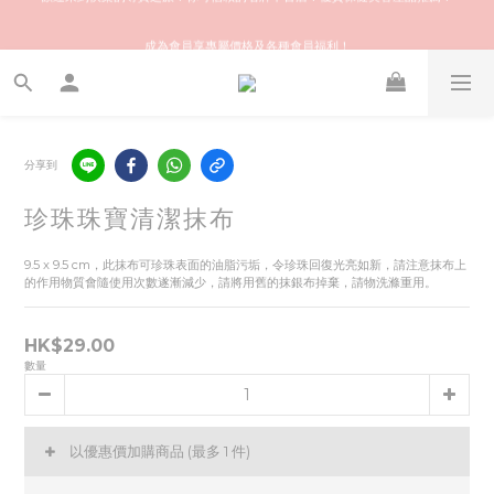
歡迎來到快樂的尋寶之旅！你可信賴的名牌中古店！優質保健美容產品推薦！
成為會員享專屬價格及各種會員福利！
會員推薦獎賞 | 推介給朋友，你和朋友都可享額外 $50 Stylekiki購物金！
歡迎來到快樂的尋寶之旅！你可信賴的名牌中古店！優質保健美容產品推薦！
分享到
珍珠珠寶清潔抹布
9.5 x 9.5 cm，此抹布可珍珠表面的油脂污垢，令珍珠回復光亮如新，請注意抹布上
的作用物質會隨使用次數遂漸減少，請將用舊的抹銀布掉棄，請物洗滌重用。
HK$29.00
數量
以優惠價加購商品
(最多 1 件)