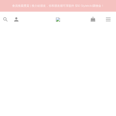
歡迎來到快樂的尋寶之旅！你可信賴的名牌中古店！優質保健美容產品推薦！
會員推薦獎賞 | 推介給朋友，你和朋友都可享額外 $50 Stylekiki購物金！
歡迎來到快樂的尋寶之旅！你可信賴的名牌中古店！優質保健美容產品推薦！