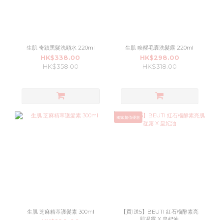
生肌 奇蹟黑髮洗頭水 220ml
生肌 喚醒毛囊洗髮露 220ml
HK$338.00
HK$298.00
HK$358.00
HK$318.00
獨家超值優惠
生肌 芝麻精萃護髮素 300ml
【買1送5】BEUTI 紅石榴酵素亮
肌凝露 X 皇妃油