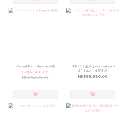
Moynat Paris Rejane 手袋
HERMES 愛馬仕 Constance 1-
24 Epsom 皮革手袋
HK$6,680.00
HK$85,880.00
HK$75,000.00