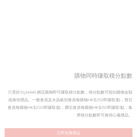
購物同時賺取積分點數
只需於Stylekiki 網店購物即可賺取積分點數，積分點數可抵扣購物金額
或換領禮品。一般會員及水晶級別會員每購物HK$250即賺取1點，寶石
會員每購物HK$200即賺取1點，鑽石會員每購物HK$150即賺取1點，集
齊積分點數即可換領心儀禮品。
立即兌換禮品