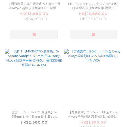
【昭和煌星】真科研證書 4.5-5mm 日
Mikimoto Vintage 中古 Akoya 18k
本Akoya 越物珍珠頸鍊 18K白金鑽石
白金 鑽石珍珠頸鏈珠串 蝴蝶扣
蝴蝶萬能扣
HK$13,880.00
HK$16,880.00
HK$34,200.00
HK$33,520.00
現貨！【MIKIMOTO 真珠島】5-
【芳森真珠】2.5-3mm 18k金 Baby
5.5mm & 4-4.5mm 日本 Baby
Akoya珍珠頸鏈 36.5-40.5cm調節扣
Akoya 珍珠串手鏈 16-19.5cm長 925
(4NL103)
HK$2,680.00
HK$1,990.00
純銀 可調節 (4BR105)