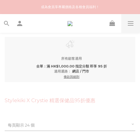
歡迎來到快樂的尋寶之旅！你可信賴的名牌中古店！優質保健美容產品推薦！
成為會員享專屬價格及各種會員福利！
會員推薦獎賞 | 推介給朋友，你和朋友都可享額外 $50 Stylekiki購物金！
歡迎來到快樂的尋寶之旅！你可信賴的名牌中古店！優質保健美容產品推薦！
所有顧客適用
全單：滿 HK$1,000.00 指定分類 即享 95 折
適用通路：
網店
/
門市
條款與細則
Stylekiki X Crystie 精選保健品95折優惠
每頁顯示 24 個