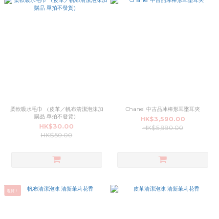
柔軟吸水毛巾 （皮革／帆布清潔泡沫加
Chanel 中古品冰棒形耳墜耳夾
購品 單拍不發貨）
HK$3,590.00
HK$30.00
HK$5,990.00
HK$50.00
返貨！