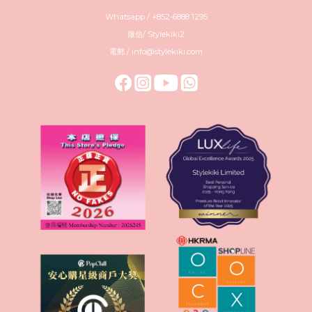
Whatsapp / +852-6888 1295
微信/ Stylekiki2
電郵 / info@stylekiki.com