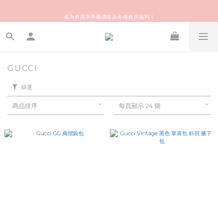
歡迎來到快樂的尋寶之旅！你可信賴的名牌中古店！優質保健美容產品推薦！
成為會員享專屬價格及各種會員福利！
會員推薦獎賞 | 推介給朋友，你和朋友都可享額外 $50 Stylekiki購物金！
歡迎來到快樂的尋寶之旅！你可信賴的名牌中古店！優質保健美容產品推薦！
GUCCI
篩選
商品排序
每頁顯示 24 個