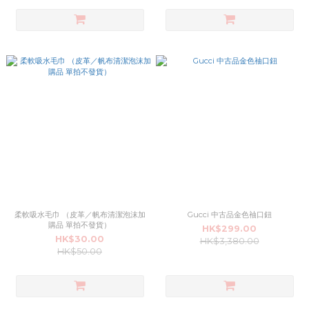
柔軟吸水毛巾 （皮革／帆布清潔泡沫加
Gucci 中古品金色䄂口鈕
購品 單拍不發貨）
HK$299.00
HK$30.00
HK$3,380.00
HK$50.00